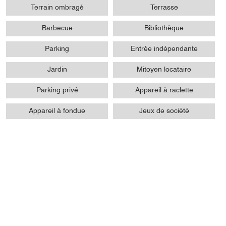
Terrain ombragé
Terrasse
Barbecue
Bibliothèque
Parking
Entrée indépendante
Jardin
Mitoyen locataire
Parking privé
Appareil à raclette
Appareil à fondue
Jeux de société
Activites
Pêche
Piscine collective
Sentier de randonnée
Ski alpin
Ski nordique
Ski
Sports d'eau