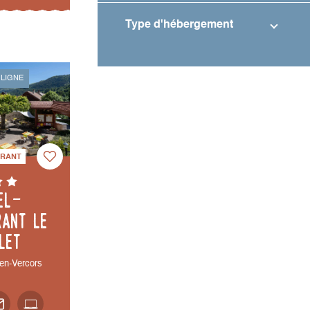
Type d'hébergement
 LIGNE
URANT
el-
rant Le
let
en-Vercors