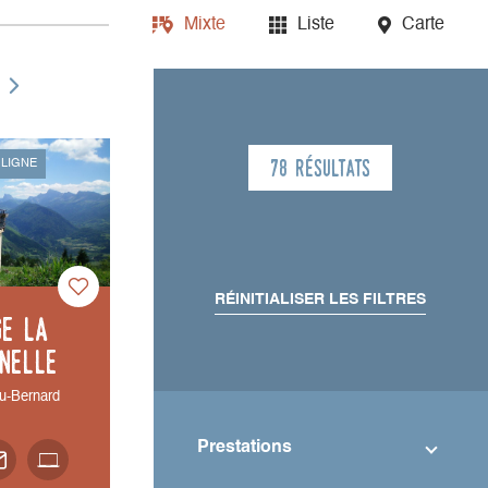
Mixte
Liste
Carte
78 résultats
 LIGNE
RÉINITIALISER LES FILTRES
ge La
nelle
u-Bernard
Prestations