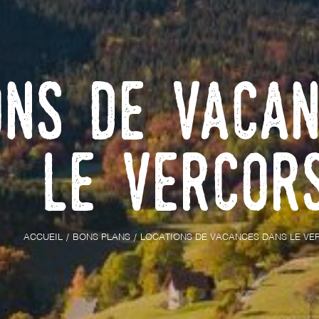
ons de vaca
le Vercor
ACCUEIL
BONS PLANS
LOCATIONS DE VACANCES DANS LE VE