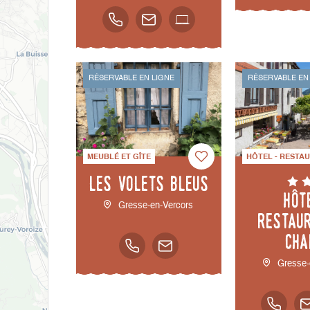
RÉSERVABLE EN LIGNE
RÉSERVABLE EN
MEUBLÉ ET GÎTE
HÔTEL - RESTA
Les volets bleus
Hôt
Gresse-en-Vercors
restau
Cha
Gresse-