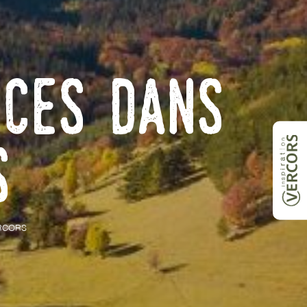
nces dans
s
RCORS