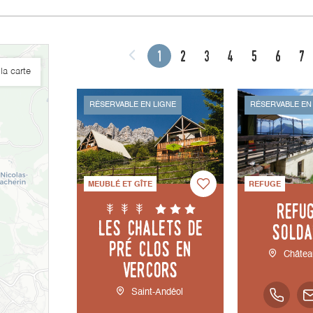
1
2
3
4
5
6
7
la carte
RÉSERVABLE EN LIGNE
RÉSERVABLE EN
MEUBLÉ ET GÎTE
REFUGE
Refu
Les chalets de
Solda
Pré Clos en
Châtea
Vercors
Saint-Andéol