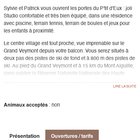
Sylvie et Patrick vous ouvrent les portes du P'tit d'Eux : joli
Studio confortable et très bien équipé, dans une résidence
avec piscine, terrain tennis, terrain de boules et jeux pour
les enfants à proximité.
Le centre village est tout proche, vue imprenable sur le
Grand Veymont depuis votre balcon. Vous serez situés à
deux pas des pistes de ski de fond et à 800 m des pistes de
ski. Au pied du Grand Veymont et à 15 km du Mont Aiguille,
sans oublier la Réserve Naturelle Nationale des Hauts
Plateaux du Vercors.
Cadre sublime et eaux vives avec les rivières du Trièves et
le lac de Monteynard à 23 km avec de nombreuses activités
nautiques et croisières sur le lac, passerelles
Animaux acceptés
: non
himalayennes...
Les restaurants et petits commerces sont au village et un
parking gratuit proche à 50 m. Le studio se compose d'un
Présentation
Ouvertures / tarifs