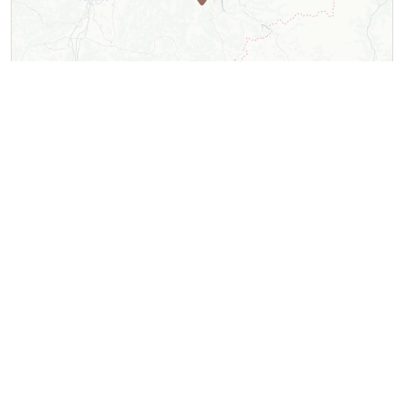
Leaflet
| ©
OpenStreetMap
contributors ©
CARTO
Contact
Le P'tit d'Eux
Résidence les Centaurées
260 route de Pierre Blanche
38650
Gresse-en-Vercors