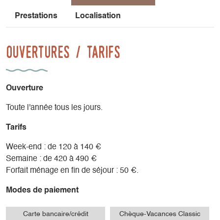
Séjour-cuisine équipée avec lave-vaisselle, four,
réfrigérateur-congélateur, plaque induction, micro-onde.
Prestations
Localisation
Banquette-lit 2 personnes (140x190), lit mi-hauteur 1
personne (90x200). Chauffage central électrique. TV. Salle
Ouvertures / tarifs
d'eau-wc, lave-linge, petite chaine Hifi connexion usb et
Bluetooth. Les draps sont fournis et inclus dans le tarif, ainsi
que le linge de maison et les serviettes de toilette.
Ouverture
Toute l'année tous les jours.
Tarifs
Week-end : de 120 à 140 €
Semaine : de 420 à 490 €
Forfait ménage en fin de séjour : 50 €.
Modes de paiement
Carte bancaire/crédit
Chèque-Vacances Classic