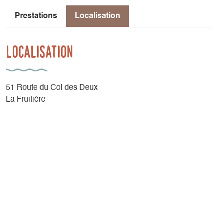
Prestations
Localisation
Localisation
51 Route du Col des Deux
La Fruitière
38650 Gresse-en-Vercors
De Grenoble, prendre l'Autoroute A51 direction Sisteron.
Sortie à Monestier-de-Clermont, puis D8 direction Gresse-
en-Vercors. Ou prendre la D1075 jusqu'à Monestier. Avant
le village D242 direction Saint-Andéol, 2ème maison à
gauche.
Latitude
: 44.912474
Longitude
: 5.56778