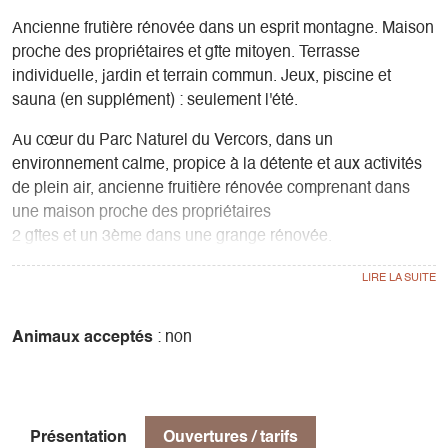
Ancienne frutière rénovée dans un esprit montagne. Maison
proche des propriétaires et gîte mitoyen. Terrasse
individuelle, jardin et terrain commun. Jeux, piscine et
sauna (en supplément) : seulement l'été.
Au cœur du Parc Naturel du Vercors, dans un
environnement calme, propice à la détente et aux activités
de plein air, ancienne fruitière rénovée comprenant dans
une maison proche des propriétaires
2 gîtes et un 3ème dans une grange rénovée.
Au rdc, salon espace cuisine, lave-vaisselle. Ch.1 (1 lit 2
pers.), s.d'eau, wc. Ch.élect.
Au 1er : 1 Ch. et 1 loggia (1 lit 2 pers., 2 lits 1 pers.).
Terrasse individuelle fermée, terrain commun, jeux enfants,
Animaux acceptés
: non
trampoline, ping-pong, volley, Spa. Lave-linge commun et
sauna en supplément. Gare à 13Km
Présentation
Ouvertures / tarifs