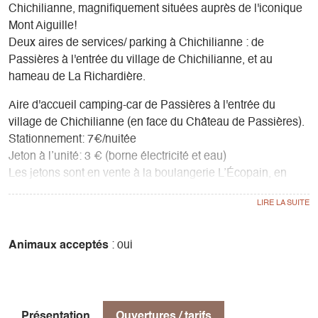
Chichilianne, magnifiquement situées auprès de l'iconique
Mont Aiguille!
Deux aires de services/ parking à Chichilianne : de
Passières à l'entrée du village de Chichilianne, et au
hameau de La Richardière.
Aire d'accueil camping-car de Passières à l'entrée du
village de Chichilianne (en face du Château de Passières).
Stationnement: 7€/nuitée
Jeton à l’unité: 3 € (borne électricité et eau)
Les jetons sont en vente à la boulangerie L’Écopain, en
Mairie ou au Point Information Touristique situé place de la
Fontaine (Église), et à l'épicerie "les Vagabonds du Mont".
Aire d'accueil camping-car de Richardière se trouve face au
Animaux acceptés
: oui
Foyer de Ski de Chichilianne, hameau de la Richardière,
chemin du Pas de l'Aiguille.
Stationnement: 7€
Jeton à l’unité : 3 €
Présentation
Ouvertures / tarifs