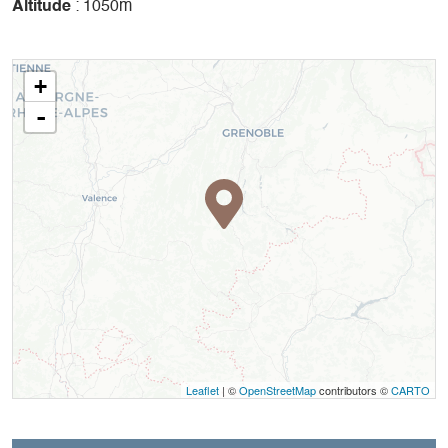
Altitude
: 1050m
+
-
Leaflet
| ©
OpenStreetMap
contributors ©
CARTO