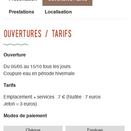
Les jetons sont en vente à l’hôtel/restaurant le Gai Soleil du
Mont Aiguille (tél: 04 76 34 41 71) à coté du Foyer de Ski et
Prestations
Localisation
en Mairie et au Point Information Touristique sur
Chichilianne.
Ouvertures / tarifs
Mairie 04 76 34 40 13
Point Information Touristique de Chichilianne 04 76 34 44
95
Ouverture
LA BORNE est indisponible l’hiver (gel)
Du 05/05 au 15/10 tous les jours.
Coupure eau en période hivernale.
Tarifs
Emplacement + services : 7 € (Nuitée : 7 euros
Jeton = 3 euros).
Modes de paiement
Chèque
Espèces