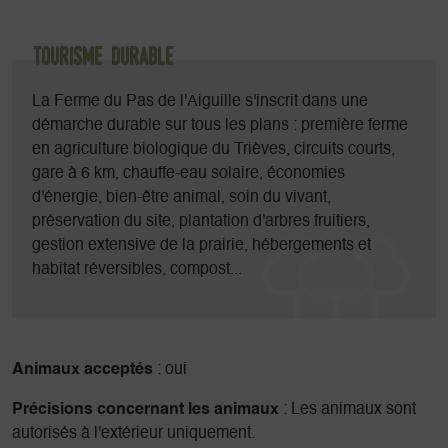
Vous aurez accès à toutes les installations du camping :
sanitaires, salle commune avec cuisine équipée, canapés,
Tourisme durable
bibliothèque, jeux, réfrigérateur, barbecue...
La Ferme du Pas de l'Aiguille s'inscrit dans une
A l'espace vente, en fonction des stocks disponibles et de la
démarche durable sur tous les plans : première ferme
saison, vous trouverez de la viande de porc et d'agneau de
en agriculture biologique du Trièves, circuits courts,
la ferme ainsi que des produits locaux, de saison et bio.
gare à 6 km, chauffe-eau solaire, économies
d'énergie, bien-être animal, soin du vivant,
préservation du site, plantation d'arbres fruitiers,
gestion extensive de la prairie, hébergements et
habitat réversibles, compost...
Animaux acceptés
: oui
Précisions concernant les animaux
: Les animaux sont
autorisés à l'extérieur uniquement.