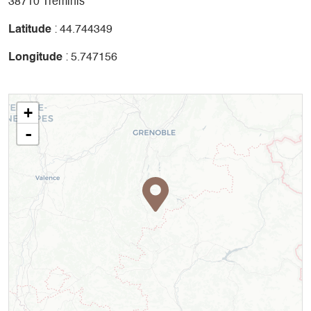
38710 Tréminis
Latitude
: 44.744349
Longitude
: 5.747156
+
-