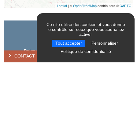
Leaflet
| ©
OpenStreetMap
contributors ©
CARTO
Ce site utilise des cookies et vous donne
le contrôle sur ceux que vous souhaitez
Contact
activer
Tout accepter
Personnaliser
Politique de confidentialité
Point d'information touristique de Tréminis
CONTACT
Agence Postale
38710
Tréminis