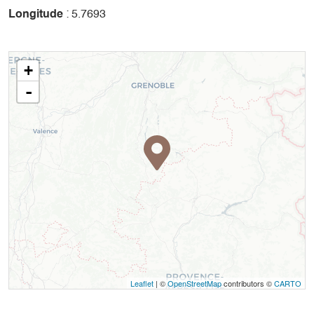
Longitude
: 5.7693
+
-
Leaflet
| ©
OpenStreetMap
contributors ©
CARTO