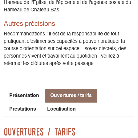
Hameau de l'Eglise, de l'épicerie et de l'agence postale du
Contrôle du parcours :
Hameau de Château Bas.
L’orienteur contrôle son parcours en comparant l’empreinte
Autres précisions
du poinçon de la balise avec le tableau de contrôle fourni
avec la carte.
Recommandations : Il est de la responsabilité de tout
pratiquant d'estimer ses capacités à pouvoir pratiquer la
Quelques conseils avant le départ :
course d'orientation sur cet espace. - soyez discrets, des
Ne partez pas sans votre carte. Elle vous permet de vous
personnes vivent et travaillent au quotidien - veillez à
situer sur le terrain est d’évaluer les distances.
refermer les clôtures après votre passage
Le chemin le plus rapide n’est pas toujours la ligne droite !
N’oubliez pas de perforer votre carte à chaque balise
indiquée sur votre parcours.
Vérifiez les poinçons…et c’est gagné !
Présentation
Ouvertures / tarifs
Attention : Respectez les cultures et les clôtures.
Prestations
Localisation
Ouvertures / tarifs