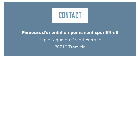
Contact
Parcours d'orientation permanent sportif/trail
Pique Nique du Grand-Ferrand
38710
Tréminis
Langue parlée
Français
Téléchargements
PARCOURS D'ORIENTATION PERMANENT