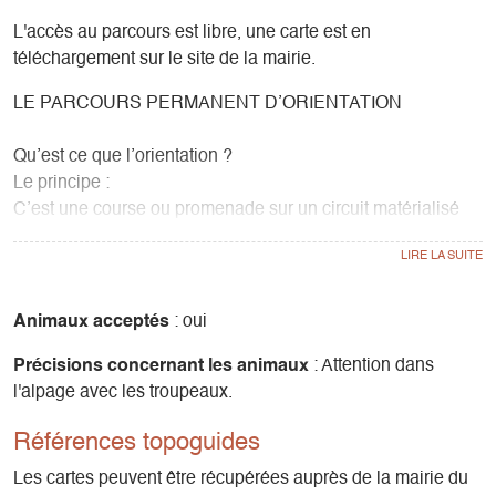
L'accès au parcours est libre, une carte est en
téléchargement sur le site de la mairie.
LE PARCOURS PERMANENT D’ORIENTATION
Qu’est ce que l’orientation ?
Le principe :
C’est une course ou promenade sur un circuit matérialisé
par des balises (piquet en bois muni d’une pince et d’un
numéro). L’orienteur doit découvrir les balises de son
parcours, par l’itinéraire de son choix, en s’aidant d’une
carte et éventuellement d’une boussole.
Animaux acceptés
: oui
Les balises sont équipées d’une pince de contrôle qui
Précisions concernant les animaux
: Attention dans
perfore la carte et atteste du passage de l’orienteur. Situe
l'alpage avec les troupeaux.
précisément l’emplacement de la balise et son numéro.
Pour connaître la définition des traits, symboles et couleurs
Références topoguides
utilisés sur la carte, vous pouvez vous renseigner auprès de
la légende que vous trouver au bord de la carte.
Les cartes peuvent être récupérées auprès de la mairie du