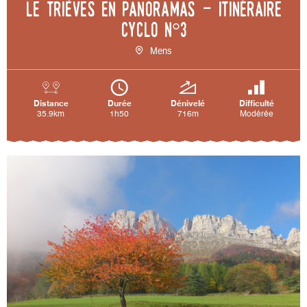
Le Trièves en panoramas - Itinéraire
cyclo n°3
Mens
Distance
Durée
Dénivelé
Difficulté
35.9km
1h50
716m
Modérée