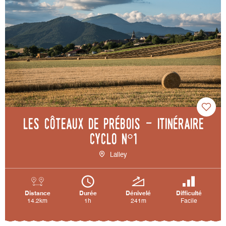
Les côteaux de Prébois - Itinéraire
cyclo n°1
Lalley
Distance
Durée
Dénivelé
Difficulté
14.2km
1h
241m
Facile