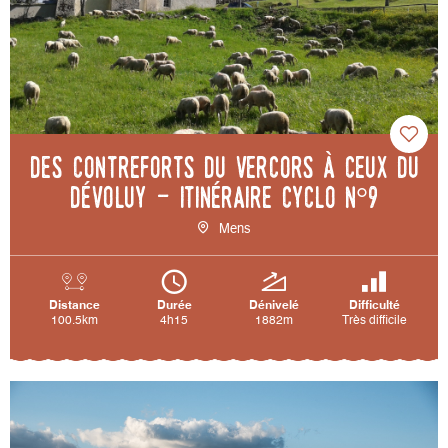
Des contreforts du Vercors à ceux du
Dévoluy - Itinéraire cyclo n°9
Mens
Distance
Durée
Dénivelé
Difficulté
100.5km
4h15
1882m
Très difficile