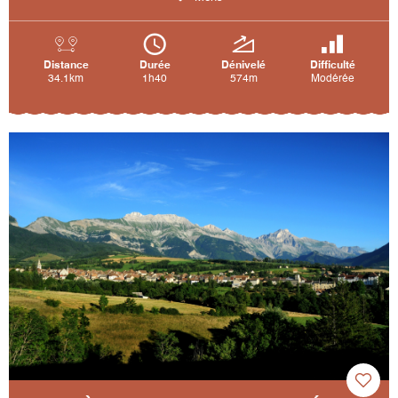
Distance
Durée
Dénivelé
Difficulté
34.1km
1h40
574m
Modérée