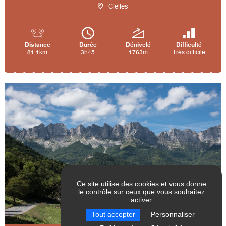
Clelles
Distance
Durée
Dénivelé
Difficulté
81.1km
3h45
1763m
Très difficile
Ce site utilise des cookies et vous donne
le contrôle sur ceux que vous souhaitez
activer
RÉINITIALISER LES
Tout accepter
Personnaliser
FILTRES