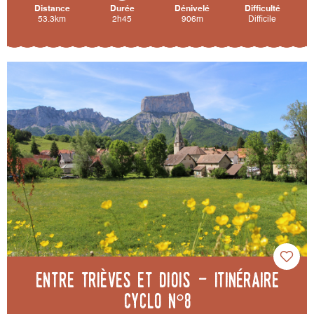
Distance
Durée
Dénivelé
Difficulté
53.3km
2h45
906m
Difficile
Entre Trièves et Diois - Itinéraire
cyclo n°8