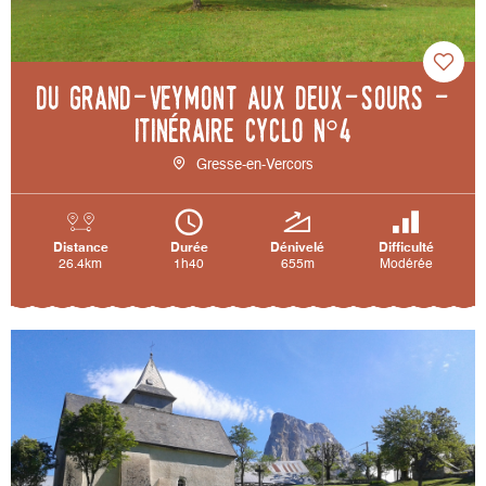
Du Grand-Veymont aux Deux-Sœurs -
Itinéraire cyclo n°4
Gresse-en-Vercors
Distance
Durée
Dénivelé
Difficulté
26.4km
1h40
655m
Modérée