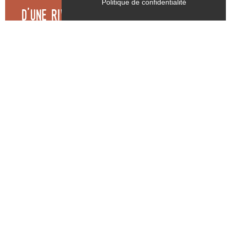
Politique de confidentialité
D'une rive à l'autre de la Gresse -
Itinéraire cyclo n°6
Monestier-de-Clermont
Distance
Durée
Dénivelé
Difficulté
48.2km
2h45
1168m
Difficile