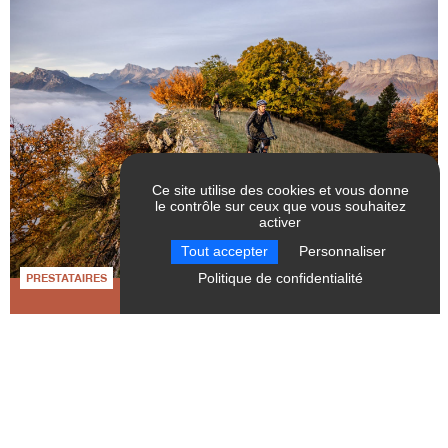
Ce site utilise des cookies et vous donne
le contrôle sur ceux que vous souhaitez
activer
RÉINITIALISER LES
VALIDER
Tout accepter
Personnaliser
FILTRES
Politique de confidentialité
PRESTATAIRES
Altebike, étape vélo
Château-Bernard