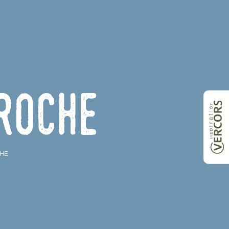
Roche
HE