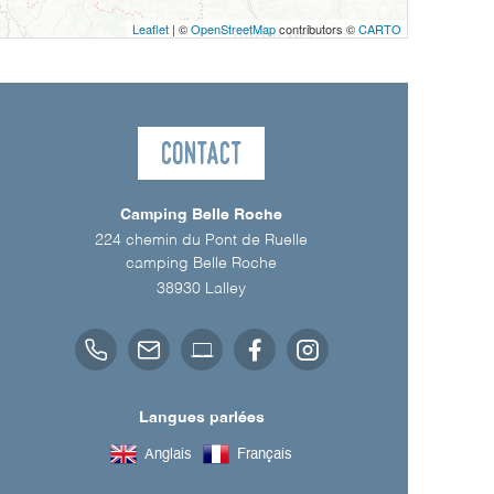
Leaflet
| ©
OpenStreetMap
contributors ©
CARTO
Contact
Camping Belle Roche
224 chemin du Pont de Ruelle
camping Belle Roche
38930
Lalley
Langues parlées
Anglais
Français