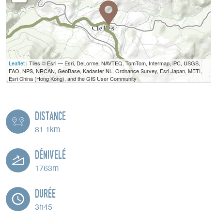
Leaflet
| Tiles © Esri — Esri, DeLorme, NAVTEQ, TomTom, Intermap, iPC, USGS,
FAO, NPS, NRCAN, GeoBase, Kadaster NL, Ordnance Survey, Esri Japan, METI,
Esri China (Hong Kong), and the GIS User Community
Distance
81.1km
Dénivelé
1763m
Durée
3h45