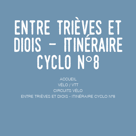
Entre Trièves et
Diois - Itinéraire
cyclo n°8
ACCUEIL
VÉLO / VTT
CIRCUITS VÉLO
ENTRE TRIÈVES ET DIOIS - ITINÉRAIRE CYCLO N°8