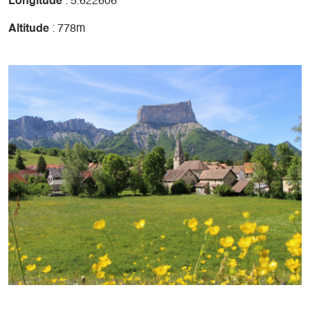
Longitude
: 5.622606
Altitude
: 778m