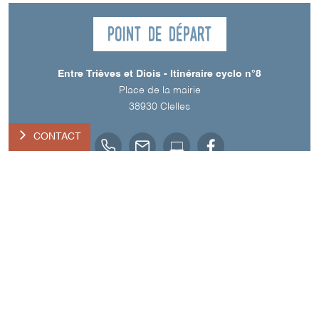
Point de départ
Entre Trièves et Diois - Itinéraire cyclo n°8
Place de la mairie
38930
Clelles
CONTACT
Téléchargements
TÉLÉCHARGER LE TRACÉ DU PARCOURS (GPX)