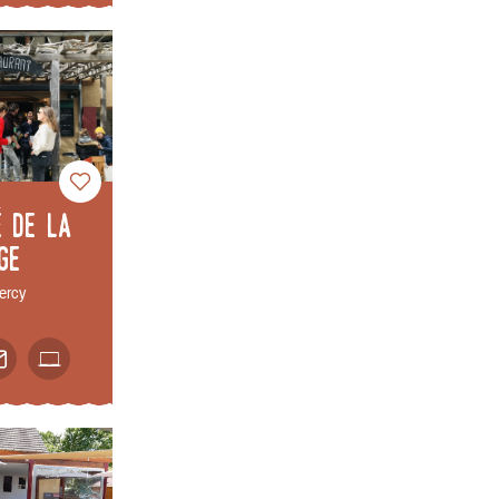
é de la
ge
ercy