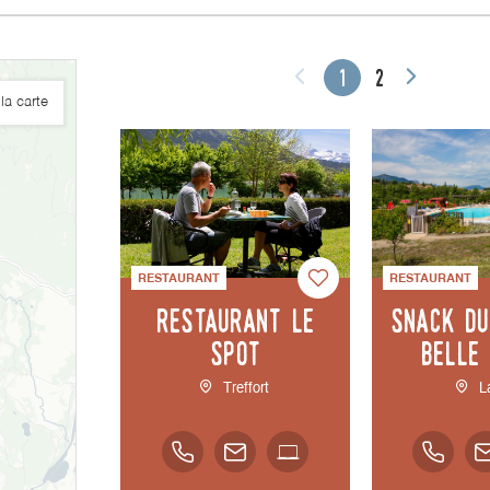
1
2
la carte
RESTAURANT
RESTAURANT
Restaurant Le
Snack du
Spot
Belle
Treffort
L