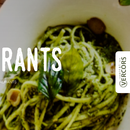
urants
TAURANTS