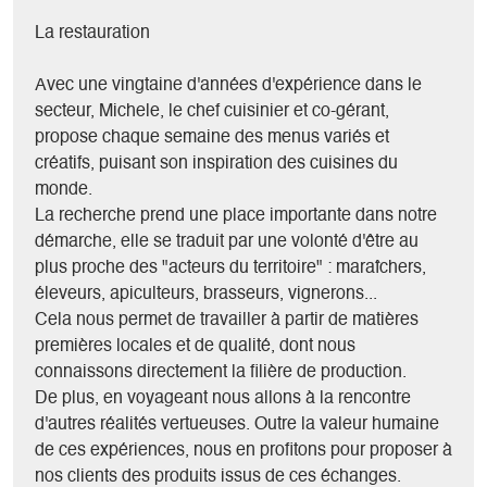
- Petite épicerie de produits du Trièves ;
La restauration
- Pension complète pour le Gîte "Chez Lulu" : formules petit-
déjeuner, pique-nique, dîner ;
Avec une vingtaine d'années d'expérience dans le
- Accueil d'événements privés, possibilité de privatiser la
secteur, Michele, le chef cuisinier et co-gérant,
salle : mariages, fêtes de famille, événements
propose chaque semaine des menus variés et
professionnels ;
créatifs, puisant son inspiration des cuisines du
- Plats à emporter, traiteur ;
monde.
- Accueil d'expositions, présentations, vernissages ;
La recherche prend une place importante dans notre
- Le mardi soir, co-organisation et accueil du Marché de
démarche, elle se traduit par une volonté d'être au
producteurs et artisans du Percy et des événements festifs
plus proche des "acteurs du territoire" : maraîchers,
associés (concerts, théâtre..) ;
éleveurs, apiculteurs, brasseurs, vignerons...
Cela nous permet de travailler à partir de matières
premières locales et de qualité, dont nous
connaissons directement la filière de production.
De plus, en voyageant nous allons à la rencontre
d'autres réalités vertueuses. Outre la valeur humaine
de ces expériences, nous en profitons pour proposer à
nos clients des produits issus de ces échanges.