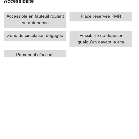
Accessibilité
Accessible en fauteuil roulant
Place réservée PMR
en autonomie
Zone de circulation dégagée
Possibilité de déposer
quelqu’un devant le site
Personnel d’accueil
sensibilisé à l’accueil des
personnes en situation de
handicap
Présentation
Ouvertures / tarifs
Prestations
Localisation