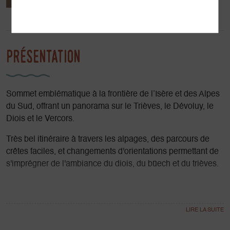
Prestations
Localisation
Présentation
Sommet emblématique à la frontière de l’Isère et des Alpes
du Sud, offrant un panorama sur le Trièves, le Dévoluy, le
Diois et le Vercors.
Très bel itinéraire à travers les alpages, des parcours de
crêtes faciles, et changements d'orientations permettant de
s'imprégner de l'ambiance du diois, du büech et du trièves.
La dernière partie est en forêt mixte souvent peuplée
d’oiseaux et de faune sauvage.