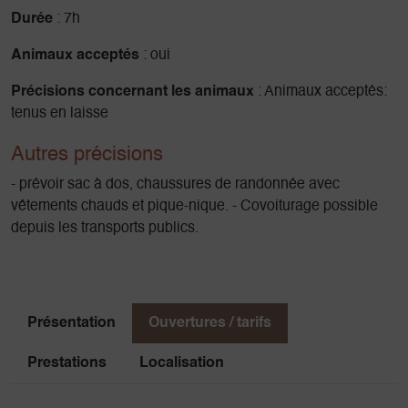
Dénivelé 777m
Durée
: 7h
Difficulté Peu difficile
Animaux acceptés
: oui
Précisions concernant les animaux
: Animaux acceptés:
tenus en laisse
Autres précisions
- prévoir sac à dos, chaussures de randonnée avec
vêtements chauds et pique-nique. - Covoiturage possible
depuis les transports publics.
Présentation
Ouvertures / tarifs
Prestations
Localisation