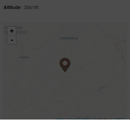
Altitude
: 2051m
+
-
Leaflet
| ©
OpenStreetMap
contributors ©
CARTO