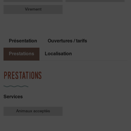
plaindre du poids de mes chaussures de ski de rando ou
d’alpinisme ! Tout au long de l’année, je cultive
Virement
l’émerveillement pour ce que nous offre la nature, de la
petite fleur de montagne auto-suffisante aux crevasses des
glaciers, en passant par le vol d’un gypaète barbu. J’ai à
cœur de partager toutes ces belles choses avec les
Présentation
Ouvertures / tarifs
personnes que j’emmène en rando ou en bivouac ! » Eve
Prestations
Localisation
Prestations
Services
Animaux acceptés