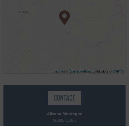
Leaflet
| ©
OpenStreetMap
contributors ©
CARTO
Contact
Alizane Montagne
38930
Lalley