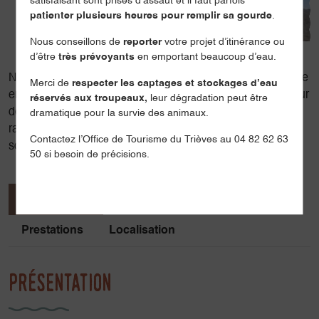
satisfaisant sont prises d’assaut et il faut parfois
patienter plusieurs heures pour remplir sa gourde
.
Nous conseillons de
reporter
votre projet d’itinérance ou
d’être
très prévoyants
en emportant beaucoup d’eau.
Nous sommes un accompagnateur et une accompagnatrice
Merci de
respecter les captages et stockages d’eau
en montagne passionnés par les Alpes. Nous avons à cœur
réservés aux troupeaux,
leur dégradation peut être
de faire connaitre nos montagnes en organisant des
dramatique pour la survie des animaux.
randonnées, treks et itinérances à taille humaine, le plus
Contactez l’Office de Tourisme du Trièves au 04 82 62 63
souvent accessibles en transport en commun.
50 si besoin de précisions.
Présentation
Ouvertures / tarifs
Prestations
Localisation
Présentation