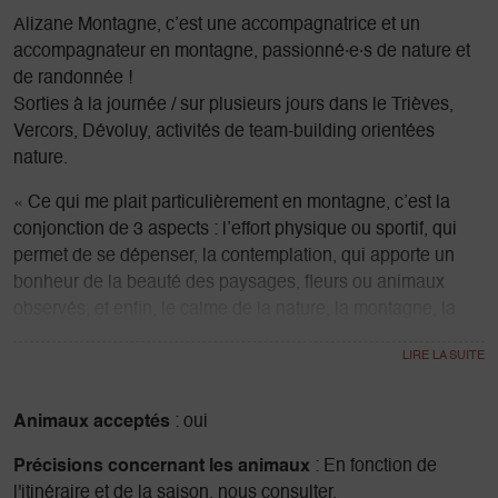
Alizane Montagne, c’est une accompagnatrice et un
accompagnateur en montagne, passionné·e·s de nature et
de randonnée !
Sorties à la journée / sur plusieurs jours dans le Trièves,
Vercors, Dévoluy, activités de team-building orientées
nature.
« Ce qui me plait particulièrement en montagne, c’est la
conjonction de 3 aspects : l’effort physique ou sportif, qui
permet de se dépenser, la contemplation, qui apporte un
bonheur de la beauté des paysages, fleurs ou animaux
observés, et enfin, le calme de la nature, la montagne, la
forêt, le silence ou le chant des arbres, qui nourrit un bien-
être intérieur. En tant qu’accompagnateur, mon objectif est
de faire découvrir ou partager l’un ou l’autre de ces aspects
en fonction des attentes, des milieux, de la forêt à la
Animaux acceptés
: oui
montagne rocailleuse ou enneigée, mon terrain de
Précisions concernant les animaux
: En fonction de
prédilection ; j’apprécie également l’observation rapprochée
l'itinéraire et de la saison, nous consulter.
ou l’orientation, tout comme la traversée de villages