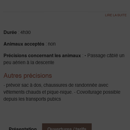
Le dôme sommital est très confortable, il permet de prendre
son temps pour admirer le panorama, depuis la table
d’orientation d’où on aperçoit le Vercors, le Trièves et les
Durée
: 4h30
Écrins et bien sûr l’Obiou qui domine les environs.
Animaux acceptés
: non
La descente s’effectue par le côté sud avec petit passage
Précisions concernant les animaux
: • Passage câblé un
rocheux, puis à nouveau une belle forêt de mélèzes.
peu aérien à la descente
Dénivelé 660m
Autres précisions
- prévoir sac à dos, chaussures de randonnée avec
vêtements chauds et pique-nique. - Covoiturage possible
depuis les transports pubics
Présentation
Ouvertures / tarifs