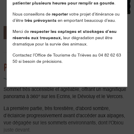
patienter plusieurs heures pour remplir sa gourde
.
Nous conseillons de
reporter
votre projet d’itinérance ou
d’être
très prévoyants
en emportant beaucoup d’eau.
Merci de
respecter les captages et stockages d’eau
Présentation
Ouvertures / tarifs
réservés aux troupeaux,
leur dégradation peut être
dramatique pour la survie des animaux.
Localisation
Contactez l’Office de Tourisme du Trièves au 04 82 62 63
50 si besoin de précisions.
Présentation
Sommet très accessible et agréable, offrant un magnifique
panorama à 360° sur les Ecrins, le Dévoluy et le Vercors.
La première partie, très forestière, d'abord sombre,
d’éclaircie progressivement avant d'accéder aux alpages,
vue dégagée sur les sommets environnants, dont l'Obiou
juste devant.