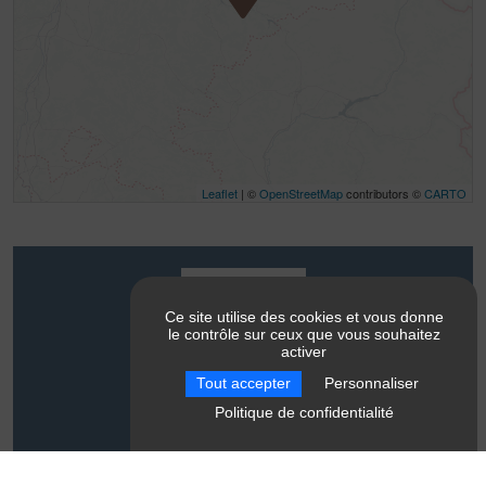
Leaflet
| ©
OpenStreetMap
contributors ©
CARTO
Contact
Ce site utilise des cookies et vous donne
le contrôle sur ceux que vous souhaitez
activer
Alizane Montagne
Parking de Barret, 1284m
Tout accepter
Personnaliser
38710
Mens
Politique de confidentialité