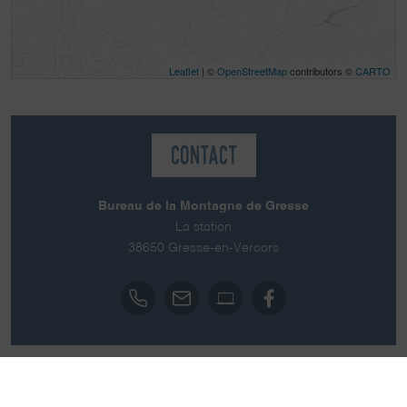
Leaflet
| ©
OpenStreetMap
contributors ©
CARTO
Contact
Bureau de la Montagne de Gresse
La station
38650
Gresse-en-Vercors