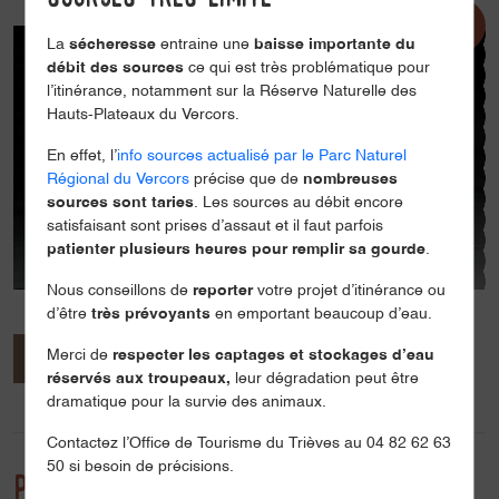
La
sécheresse
entraine une
baisse importante du
débit des sources
ce qui est très problématique pour
l’itinérance, notamment sur la Réserve Naturelle des
Hauts-Plateaux du Vercors.
En effet, l’
info sources actualisé par le Parc Naturel
Régional du Vercors
précise que de
nombreuses
sources sont taries
. Les sources au débit encore
satisfaisant sont prises d’assaut et il faut parfois
patienter plusieurs heures pour remplir sa gourde
.
Nous conseillons de
reporter
votre projet d’itinérance ou
d’être
très prévoyants
en emportant beaucoup d’eau.
Merci de
respecter les captages et stockages d’eau
Présentation
Ouvertures / tarifs
réservés aux troupeaux,
leur dégradation peut être
dramatique pour la survie des animaux.
Localisation
Contactez l’Office de Tourisme du Trièves au 04 82 62 63
50 si besoin de précisions.
Présentation