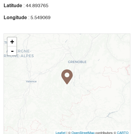
Latitude
: 44.893765
Longitude
: 5.549069
+
-
Leaflet
| ©
OpenStreetMap
contributors ©
CARTO