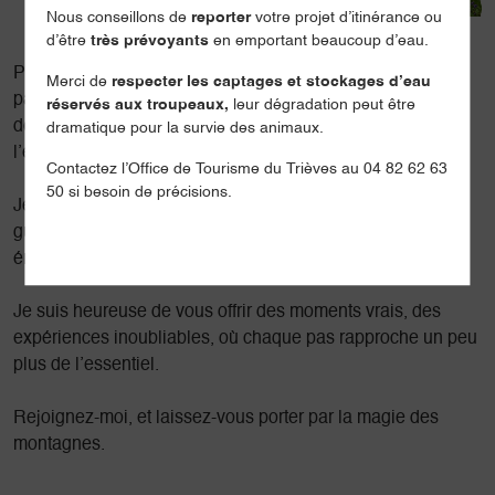
Nous conseillons de
reporter
votre projet d’itinérance ou
d’être
très prévoyants
en emportant beaucoup d’eau.
Partez à la rencontre de la montagne, au fil de ses
Merci de
respecter les captages et stockages d’eau
paysages grandioses, de sa faune discrète, de sa flore
réservés aux troupeaux,
leur dégradation peut être
délicate, et des mystères qu’elle murmure à qui sait
dramatique pour la survie des animaux.
l’écouter.
Contactez l’Office de Tourisme du Trièves au 04 82 62 63
50 si besoin de précisions.
Je suis Patricia, Accompagnatrice en Montagne. Je vous
guide pas à pas, pour des randonnées où nature et
émotions se rencontrent.
Je suis heureuse de vous offrir des moments vrais, des
expériences inoubliables, où chaque pas rapproche un peu
plus de l’essentiel.
Rejoignez-moi, et laissez-vous porter par la magie des
montagnes.