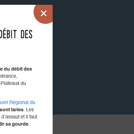
débit des
e du débit des
inérance,
-Plateaux du
turel Régional du
ont taries
. Les
d’assaut et il faut
lir sa gourde
.