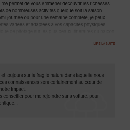
 me permet de vous emmener découvrir les richesses
ers de nombreuses activités quelque soit la saison.
demi-journée ou pour une semaine complète, je peux
tés variées et adaptées à vos capacités physiques.
ique de pilotage sur les plus beaux itinéraires du balcon
 sur plusieurs jours.
nt garantie dans le canyon des moules marinières à
anyon du Vercors.
e Mont Aiguille sur les traces d'Antoine de Ville en
bier entre ciel et rocher ou pénétrez dans les entrailles
e faille du rocher du Parquet.
t toujours sur la fragile nature dans laquelle nous
découvrons la flore et la faune exceptionnelles des
e ces connaissances sera certainement au cœur de
notre impact.
 votre gestuelle sur l'un des nombreux sites d'escalade
s conseiller pour me rejoindre sans voiture, pour
e sur des arbres spécialement préparés ou lancez vous
ntique...
rs ou du Dévoluy.
aces de la faune, construisez un igloo, apprenez à