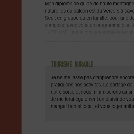
Mon diplôme de guide de haute montagne
naturelles du balcon est du Vercors à trav
Seul, en groupe ou en famille, pour une 
composer avec vous un programme d'activi
- VTT, VAE : travaillons ensemble la techn
est du Vercors, organisons un raid itinérant
- Canyoning : sensation et rafraîchisseme
deux pas de chez moi ou dans un autre c
- Alpinisme : grimpez au sommet du mythiqu
Tourisme durable
1492, traversez les fameuses arêtes du Ger
des hauts plateaux du Vercors par la grand
Je ne me lasse pas d'apprendre encore e
- Randonnée : en bivouac ou à la journée 
pratiquons nos activités. Le partage d
hauts plateaux du Vercors.
notre sortie et nous minimiserons ainsi 
- Escalade : initiez vous ou perfectionnez
Je me ferai également un plaisir de vou
sportive, tester l'originalité de l'escalad
manger bon et local, et vous loger authe
dans les grandes voies mythique du Verco
Quand la neige arrive :
- Partez randonner en raquettes sur les tr
manipuler DVA, pelle et sonde...