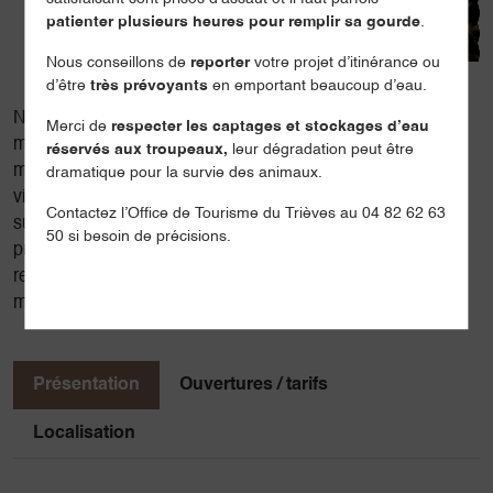
patienter plusieurs heures pour remplir sa gourde
.
Nous conseillons de
reporter
votre projet d’itinérance ou
d’être
très prévoyants
en emportant beaucoup d’eau.
Né à Grenoble, je me suis très jeune passionné pour les
Merci de
respecter les captages et stockages d’eau
montagnes environnantes. Devenir guide de haute
réservés aux troupeaux,
leur dégradation peut être
montagne, construire une maison en paille dans un petit
dramatique pour la survie des animaux.
village de montagne entre Vercors et Trièves étaient une
Contactez l’Office de Tourisme du Trièves au 04 82 62 63
suite logique. Je privilégie aujourd'hui les activités de
50 si besoin de précisions.
proximité car j'adore "mes" montagnes et que c'est dans la
relation avec mes clients que je trouve l'essence de mon
métier.
Présentation
Ouvertures / tarifs
Localisation