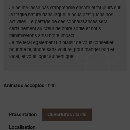
En hiver, le Mont Aiguille retrouve sa solitude, l'ascension
Je ne me lasse pas d'apprendre encore et toujours sur
est plus longue (environ 10h en tout) et plus technique, sa
la fragile nature dans laquelle nous pratiquons nos
difficulté dépend alors beaucoup des conditions de neige.
activités. Le partage de ces connaissances sera
En général, je ne peux donc emmener que 2 clients ayant
certainement au cœur de notre sortie et nous
déjà une petite expérience de l'alpinisme (cramponnage et
minimiserons ainsi notre impact.
très bonne forme physique).
Je me ferai également un plaisir de vous conseiller
pour me rejoindre sans voiture, pour manger bon et
local, et vous loger authentique...
Animaux acceptés
: non
Présentation
Ouvertures / tarifs
Localisation