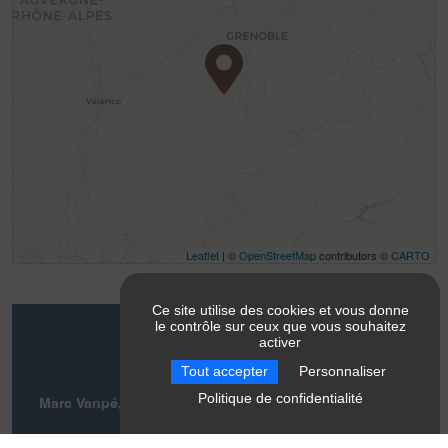
Leaflet
| ©
OpenStreetMap
contributors ©
CARTO
Ce site utilise des cookies et vous donne
le contrôle sur ceux que vous souhaitez
Contact
activer
Tout accepter
Personnaliser
Politique de confidentialité
Marc Vanpé, moniteur de canyoning et guide de haute
montagne