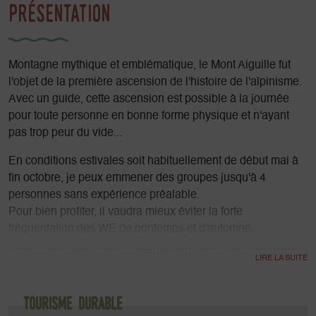
Présentation
Montagne mythique et emblématique, le Mont Aiguille fut
l'objet de la première ascension de l'histoire de l'alpinisme.
Avec un guide, cette ascension est possible à la journée
pour toute personne en bonne forme physique et n'ayant
pas trop peur du vide...
En conditions estivales soit habituellement de début mai à
fin octobre, je peux emmener des groupes jusqu'à 4
personnes sans expérience préalable.
Pour bien profiter, il vaudra mieux éviter la forte
fréquentation des WE de printemps et d'automne.
Il faudra aussi compter environ 8h d'effort.
Je vous proposerai surement une ascension un peu
décalée (plus tôt ou plus tard que la foule).
Tourisme durable