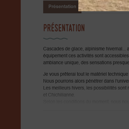
Présentation
Ouvertures / tarifs
Présentation
Cascades de glace, alpinisme hivernal...
équipement ces activités sont accessibles 
ambiance unique, des sensations presque
Je vous prêterai tout le matériel technique
Nous pourrons alors pénétrer dans l'unive
Les meilleurs hivers, les possibilités so
et Chichilianne.
Selon les conditions du moment, nous nous 
est du Vercors ou vers les ruisseaux gelé
une ascension du Mont Aiguille dans sa sol
Si les conditions ne sont pas au RDV, nous