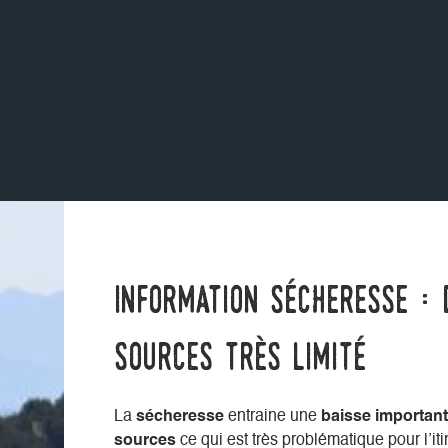
Information sécheresse : 
sources très limité
La
sécheresse
entraine une
baisse important
sources
ce qui est très problématique pour l’it