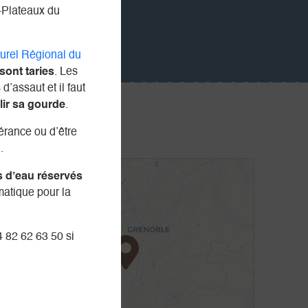
-Plateaux du
turel Régional du
ont taries
. Les
d’assaut et il faut
lir sa gourde
.
nérance ou d’être
.
+
s d’eau réservés
matique pour la
-
4 82 62 63 50 si