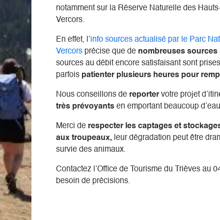
notamment sur la Réserve Naturelle des Hauts
Vercors.
En effet, l’
info sources actualisé par le Parc Na
Vercors
précise que de
nombreuses sources s
sources au débit encore satisfaisant sont prises 
parfois
patienter plusieurs heures pour remp
Nous conseillons de
reporter
votre projet d’iti
très prévoyants
en emportant beaucoup d’eau
Merci de
respecter les captages et stockage
aux troupeaux,
leur dégradation peut être dra
sionné pour les montagnes environnantes. Devenir guide
survie des animaux.
en paille dans un petit village de montagne entre
Contactez l’Office de Tourisme du Trièves au 0
. Je privilégie aujourd'hui les activités de proximité car
besoin de précisions.
la relation avec mes clients que je trouve l'essence de