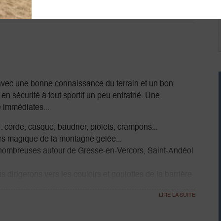
Localisation
 avec une bonne connaissance du terrain et un bon
en sécurité à tout sportif un peu entraîné. Une
 immédiates...
 : corde, casque, baudrier, piolets, crampons...
rs magique de la montagne gelée...
nt nombreuses autour de Gresse-en-Vercors, Saint-Andéol
dirigerons vers les couloirs et goulottes de la barrière
s à plus basse altitude ou encore pourquoi pas envisager
itude hivernale !!!
 pourrons toujours rejoindre un massif voisin.