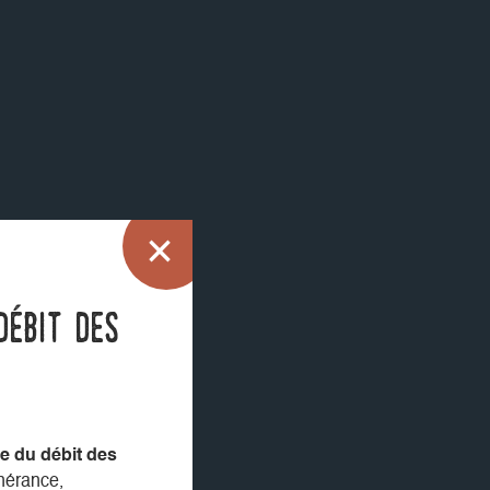
débit des
e du débit des
inérance,