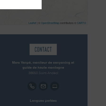
Leaflet
| ©
OpenStreetMap
contributors ©
CARTO
Contact
Marc Vanpé, moniteur de canyoning et
guide de haute montagne
38650
Saint-Andéol
Langues parlées