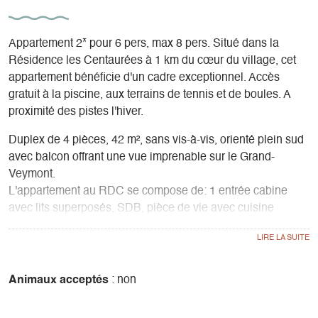
Appartement 2* pour 6 pers, max 8 pers. Situé dans la
Résidence les Centaurées à 1 km du cœur du village, cet
appartement bénéficie d'un cadre exceptionnel. Accès
gratuit à la piscine, aux terrains de tennis et de boules. A
proximité des pistes l'hiver.
Duplex de 4 pièces, 42 m², sans vis-à-vis, orienté plein sud
avec balcon offrant une vue imprenable sur le Grand-
Veymont.
L'appartement au RDC se compose de: 1 entrée cabine
avec lits superposés, SDB, pièce de vie avec cuisine
équipée et lit gigogne.
A l'étage: mezzanine avec 1 lit de 140, 1 chambre avec lit
de 140 et lit bébé.
Animaux acceptés
: non