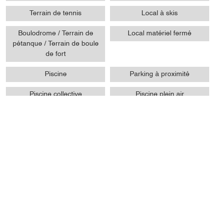
Terrain de tennis
Local à skis
Boulodrome / Terrain de
Local matériel fermé
pétanque / Terrain de boule
de fort
Piscine
Parking à proximité
Piscine collective
Piscine plein air
Appareil à raclette
Appareil à fondue
Présentation
Ouvertures / tarifs
Prestations
Localisation