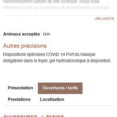
l'environnement naturel du site nordique. Nous vous
informons aussi sur la pratique de la randonnée hivernale
sur les Hauts-Plateaux et la réserve naturelle nationale et
les montagnes environnantes. La découverte du biathlon
vous est proposée en particulier pour des groupes. Peu de
neige? Au foyer vous trouvez des idées de balades, des
Animaux acceptés
: non
activités à proximité.
Autres précisions
Dispositions spéciales COVID 19 Port du masque
obligatoire dans le foyer, gel hydroalcoolique à disposition.
Présentation
Ouvertures / tarifs
Prestations
Localisation