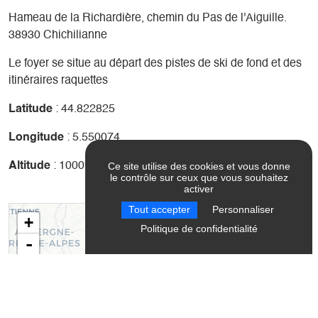
Hameau de la Richardière, chemin du Pas de l'Aiguille.
38930 Chichilianne
Le foyer se situe au départ des pistes de ski de fond et des
itinéraires raquettes
Latitude
: 44.822825
Longitude
: 5.550074
Ce site utilise des cookies et vous donne
Altitude
: 1000m
le contrôle sur ceux que vous souhaitez
activer
Tout accepter
Personnaliser
+
Politique de confidentialité
-