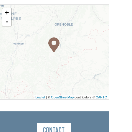
+
-
Leaflet
| ©
OpenStreetMap
contributors ©
CARTO
Contact