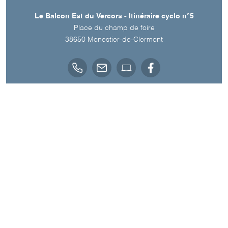
Le Balcon Est du Vercors - Itinéraire cyclo n°5
Place du champ de foire
38650
Monestier-de-Clermont
Téléchargements
TÉLÉCHARGER LE TRACÉ DU PARCOURS (GPX)
OPEN RUNNER
CARTE - LE BALCON EST DU VERCORS