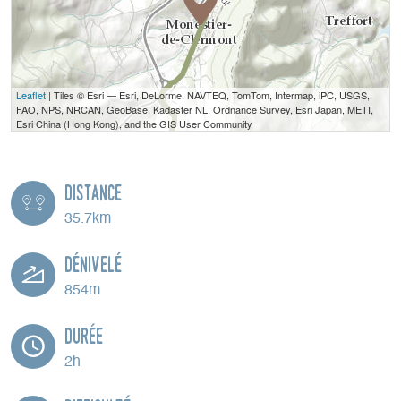
Leaflet
| Tiles © Esri — Esri, DeLorme, NAVTEQ, TomTom, Intermap, iPC, USGS,
FAO, NPS, NRCAN, GeoBase, Kadaster NL, Ordnance Survey, Esri Japan, METI,
Esri China (Hong Kong), and the GIS User Community
Distance
35.7km
Dénivelé
854m
Durée
2h