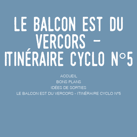
Le Balcon Est du
Vercors -
Itinéraire cyclo n°5
ACCUEIL
BONS PLANS
IDÉES DE SORTIES
LE BALCON EST DU VERCORS - ITINÉRAIRE CYCLO N°5