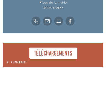
Place de la mairie
38930
Clelles
Téléchargements
CONTACT
TÉLÉCHARGER LE TRACÉ DU PARCOURS (GPX)
OPEN RUNNER
CARTE - DE L'OBIOU AU MONT-AIGUILLE