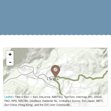
+
-
Leaflet
| Tiles © Esri — Esri, DeLorme, NAVTEQ, TomTom, Intermap, iPC, USGS,
FAO, NPS, NRCAN, GeoBase, Kadaster NL, Ordnance Survey, Esri Japan, METI,
Esri China (Hong Kong), and the GIS User Community