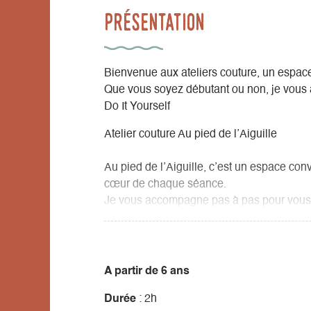
Présentation
Bienvenue aux ateliers couture, un espace 
Que vous soyez débutant ou non, je vous 
Do It Yourself
Atelier couture Au pied de l’Aiguille
Au pied de l’Aiguille, c’est un espace convi
cœur de chaque séance.
Je vous accompagne pas à pas pour vous co
soyez débutant·e ou confirmé·e.
Chaque atelier dure 2 heures et comprend 
A partir de 6 ans
- le tissu fourni,
Durée
: 2h