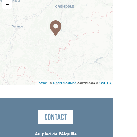
-
Leaflet
| ©
OpenStreetMap
contributors ©
CARTO
Contact
Au pied de l'Aiguille