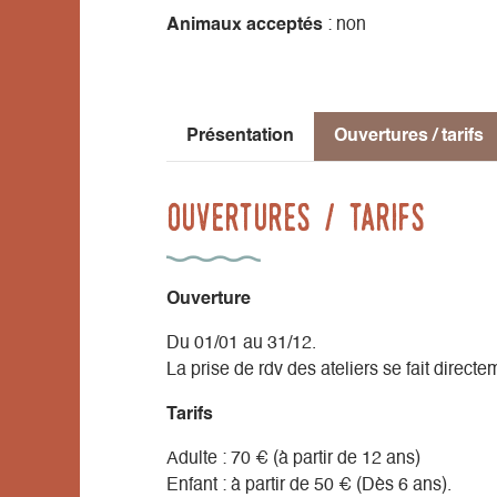
- le prêt de la machine à coudre,
Animaux acceptés
: non
- un accompagnement individuel et person
Au choix, repartez avec votre création !
Présentation
Ouvertures / tarifs
- Pour les adultes : un kit découverte zéro
- Pour les enfants, dès 6 ans : des maxi l
coussin.
Ouvertures / tarifs
Venez partager un moment de détente et 
Ouverture
Du 01/01 au 31/12.
La prise de rdv des ateliers se fait directem
Tarifs
Adulte : 70 € (à partir de 12 ans)
Enfant : à partir de 50 € (Dès 6 ans).