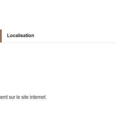
nalisé.
Localisation
 déchet, un tote bag ou une trousse.
ingettes lavables, un pochon à trésor ou une housse de
de création dans une ambiance chaleureuse !
ent sur le site internet.