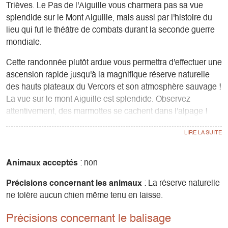
Trièves. Le Pas de l'Aiguille vous charmera pas sa vue
splendide sur le Mont Aiguille, mais aussi par l'histoire du
lieu qui fut le théâtre de combats durant la seconde guerre
mondiale.
Cette randonnée plutôt ardue vous permettra d'effectuer une
ascension rapide jusqu'à la magnifique réserve naturelle
des hauts plateaux du Vercors et son atmosphère sauvage !
La vue sur le mont Aiguille est splendide. Observez
attentivement, des marmottes se cachent dans l'alpage !
Vous pourrez également avoir la chance de rencontrer
quelques bouquetins lors de votre montée, ils sillonnent les
falaises tels des équilibristes.
Enfin, une fois au sommet vous pouvez découvrir la
Animaux acceptés
: non
Nécropole Nationale du Pas de l'Aiguille, ainsi que la grotte
Précisions concernant les animaux
: La réserve naturelle
juste à coté où les Résistants se sont réfugiés lors de
ne tolère aucun chien même tenu en laisse.
l'attaque des soldats Allemands durant la seconde guerre
mondiale.
Précisions concernant le balisage