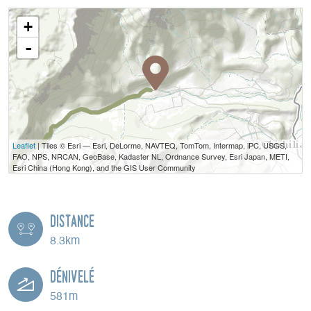
+
-
Leaflet
| Tiles © Esri — Esri, DeLorme, NAVTEQ, TomTom, Intermap, iPC, USGS,
FAO, NPS, NRCAN, GeoBase, Kadaster NL, Ordnance Survey, Esri Japan, METI,
Esri China (Hong Kong), and the GIS User Community
Distance
8.3km
Dénivelé
581m