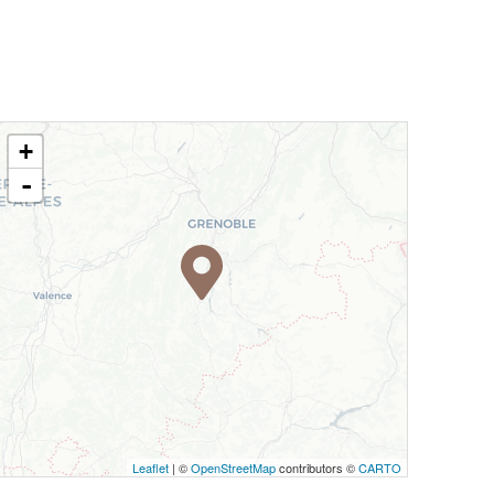
+
-
Leaflet
| ©
OpenStreetMap
contributors ©
CARTO