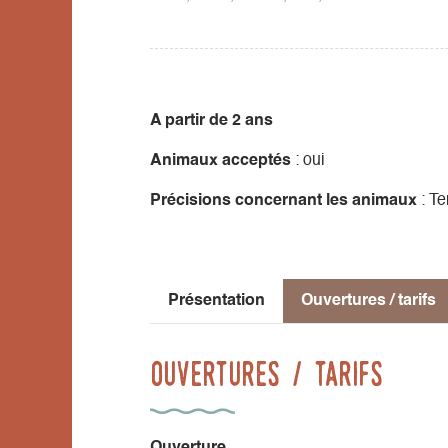
* Départ de TREFFORT :
9h10, 10h30, 15h20, 16h40, 18h
Attention : Toutes les traversées ne sont p
A partir de 2 ans
proposés sont visibles au moment de la rése
Animaux acceptés
: oui
Précisions concernant les animaux
: Te
Présentation
Ouvertures / tarifs
Ouvertures / tarifs
Ouverture