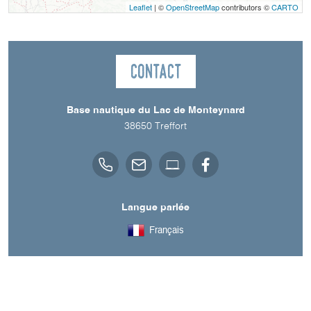
Leaflet
| ©
OpenStreetMap
contributors ©
CARTO
Contact
Base nautique du Lac de Monteynard
38650
Treffort
Langue parlée
Français