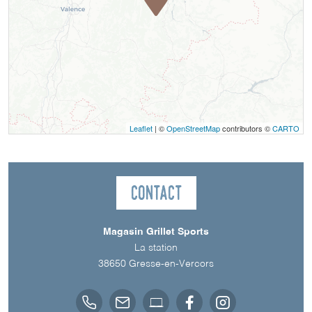
Leaflet
| ©
OpenStreetMap
contributors ©
CARTO
Contact
Magasin Grillet Sports
La station
38650
Gresse-en-Vercors