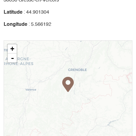
38650 Gresse-en-Vercors
Latitude
: 44.901304
Longitude
: 5.566192
+
-