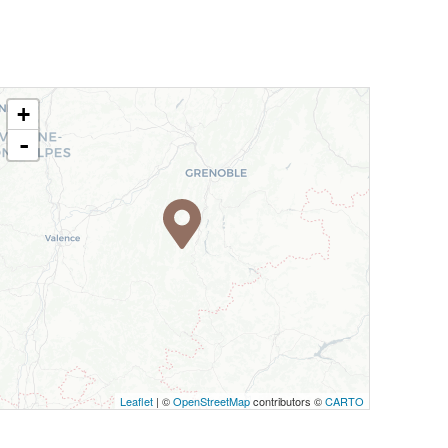
+
-
Leaflet
| ©
OpenStreetMap
contributors ©
CARTO