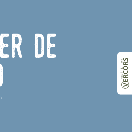
ier de
d
D