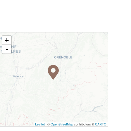
+
-
Leaflet
| ©
OpenStreetMap
contributors ©
CARTO