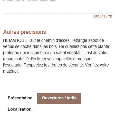
Massif : Vercors
Carte IGN : 3236 OT
Altitude : 1000 m
Orientation : sud-est
Autres précisions
Temps d’approche : 15 mn
REMARQUE : sur le chemin d'accès, l'étrange sabot de
Période favorable : du printemps à l’automne
vénus se cache dans les bois. Ne cueillez pas cette plante
protégée qui ressemble à un sabot végétal ! Il est de votre
Rocher : calcaire
responsabilité d'estimer vos capacités à pratiquer
Nombre de voies : 38
l'escalade. Respectez les règles de sécurité. Vérifiez votre
Hauteur minimale des voies : 10 m
matériel.
Hauteur maximale des voies : 35 m
Niveau de pratique : cotations de 4b à 8a
Style d’escalade : murs techniques
Présentation
Ouvertures / tarifs
Localisation