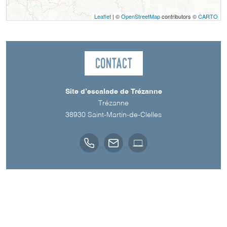
Leaflet
| ©
OpenStreetMap
contributors ©
CARTO
Contact
Site d’escalade de Trézanne
Trézanne
38930
Saint-Martin-de-Clelles
Téléchargements