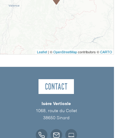
Leaflet
| ©
OpenStreetMap
contributors ©
CARTO
Contact
Isère Verticale
1068, route du Collet
38650
Sinard