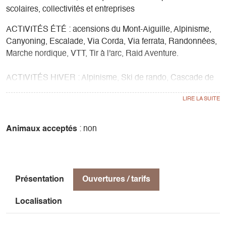
scolaires, collectivités et entreprises
ACTIVITÉS ÉTÉ : acensions du Mont-Aiguille, Alpinisme,
Canyoning, Escalade, Via Corda, Via ferrata, Randonnées,
Marche nordique, VTT, Tir à l'arc, Raid Aventure.
ACTIVITÉS HIVER : Alpinisme, Ski de rando, Cascade de
glace, Raquettes
SCOLAIRE & COLLECTIVITÉ : Escalade, Escalade-
Arbres, Découverte nature, Cycle forêt, cycle faune, cycle
Animaux acceptés
: non
flore, cycle eau, cycle géologie, cycle montagne, cycle
créatif, cycle sport nature, cycle sport nature hiver, sorties
nocturnes.
Présentation
Ouvertures / tarifs
Localisation