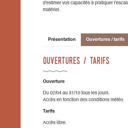
d'estimer vos capacités à pratiquer l'escal
Nombre de voies : 38
matériel.
Hauteur minimale des voies : 10 m
Hauteur maximale des voies : 35 m
Niveau de pratique : cotations de 4b à 8a
Style d’escalade : murs techniques
Présentation
Ouvertures / tarifs
Ouvertures / tarifs
Ouverture
Du 02/04 au 31/10 tous les jours.
Accès en fonction des conditions météo.
Tarifs
Accès libre.