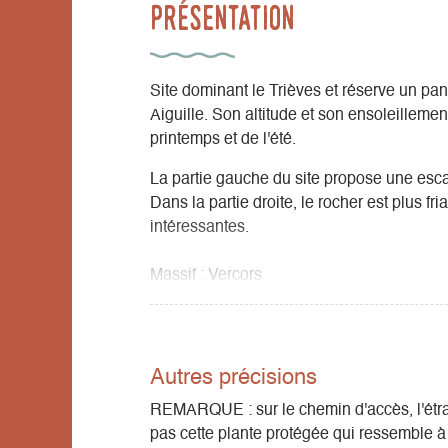
Présentation
Site dominant le Trièves et réserve un p
Aiguille. Son altitude et son ensoleillemen
printemps et de l'été.
La partie gauche du site propose une esca
Dans la partie droite, le rocher est plus f
intéressantes.
Massif : Vercors
Carte IGN : 3236 OT
Altitude : 1000 m
Orientation : sud-est
Temps d’approche : 15 mn
Autres précisions
Période favorable : du printemps à l’auto
REMARQUE : sur le chemin d'accès, l'étra
pas cette plante protégée qui ressemble à u
Rocher : calcaire