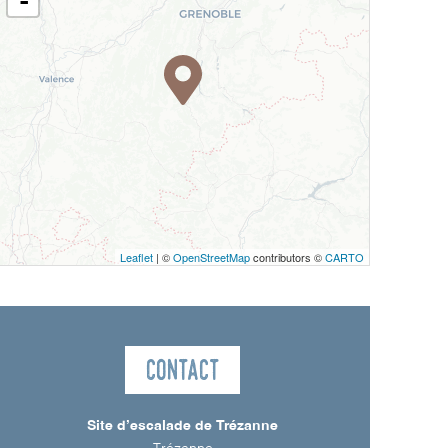
-
Leaflet
| ©
OpenStreetMap
contributors ©
CARTO
Contact
Site d’escalade de Trézanne