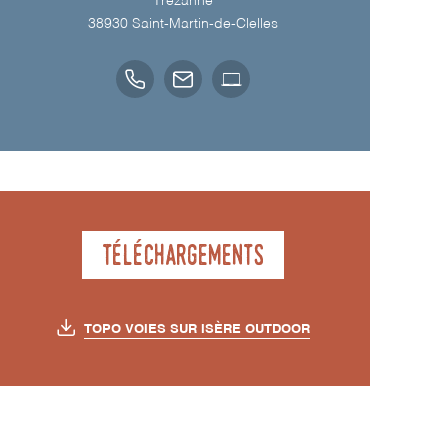
Trézanne
38930
Saint-Martin-de-Clelles
Téléchargements
TOPO VOIES SUR ISÈRE OUTDOOR