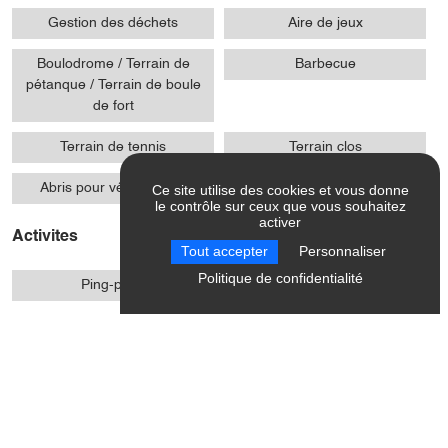
Gestion des déchets
Aire de jeux
Boulodrome / Terrain de
Barbecue
pétanque / Terrain de boule
de fort
Terrain de tennis
Terrain clos
Abris pour vélo ou VTT
Ce site utilise des cookies et vous donne
le contrôle sur ceux que vous souhaitez
activer
Activites
Tout accepter
Personnaliser
Politique de confidentialité
Ping-pong
Randonnée pédestre /
balade à pied
VTT
Tennis
Cyclotourisme
Sports cyclistes
Sports de balle
Sports pédestres