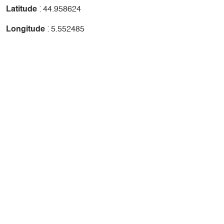
Latitude
: 44.958624
Longitude
: 5.552485
+
-
Leaflet
| ©
OpenStreetMap
contributors ©
CARTO