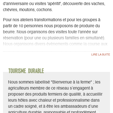
d'anniversaire ou visites 'apéritif', découverte des vaches,
chèvres, moutons, cochons.
Pour nos ateliers transformations et pour les groupes à
partir de 10 personnes nous proposons de produire du
beurre. Nous organisons des visites toute l'année sur
réservation (pour une ou plusieurs familles en simultané).
Nous organisons divers évènements comme la course aux
œufs, marché de noël. Dans le cadre du Mois de la
transition alimentaire, organisé par la Communauté des
communes du Trièves, nous avons accueilli une centaine
de personnes à la ferme pour leur présenter notre travail,
Tourisme durable
notre vision de l'agriculture, la qualité du savoir-faire et
notre passion.
Nous sommes labellisé "Bienvenue à la ferme" ; les
agriculteurs membre de ce réseau s’engagent à
proposer des produits fermiers de qualité, à accueillir
leurs hôtes avec chaleur et professionnalisme dans
un cadre soigné, et à être les ambassadeurs d’une
agriculture durable, responsable et profondément