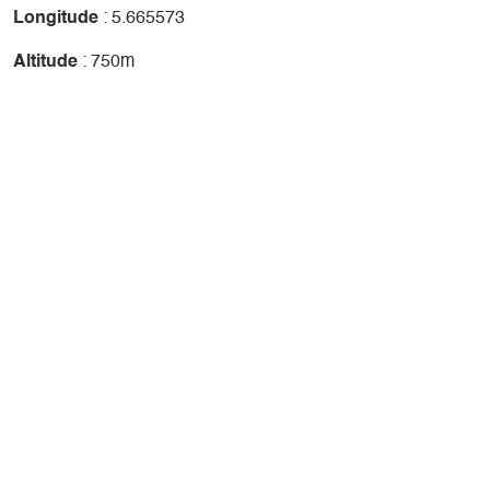
Longitude
: 5.665573
Altitude
: 750m
+
-
Leaflet
| ©
OpenStreetMap
contributors ©
CARTO