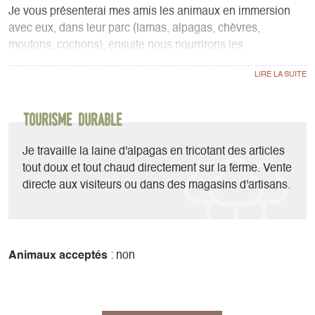
Je vous présenterai mes amis les animaux en immersion
avec eux, dans leur parc (lamas, alpagas, chèvres,
moutons, cochons), ensuite nous nourrirons les
lapins/cochons d’Inde, ramasserons les œufs des poules et
finirons par brosser les poneys.
Les enfants repartent avec un petit souvenir de la visite
Tourisme durable
(laine pour faire des collages et coloriage).
Je travaille la laine d'alpagas en tricotant des articles
Possibilité d’acheter des articles en laine d’alpaga de
tout doux et tout chaud directement sur la ferme. Vente
l’élevage.
directe aux visiteurs ou dans des magasins d'artisans.
Animaux acceptés
: non