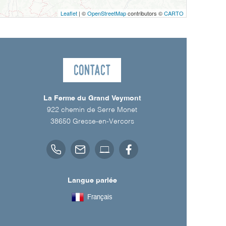
Leaflet
| ©
OpenStreetMap
contributors ©
CARTO
Contact
La Ferme du Grand Veymont
922 chemin de Serre Monet
38650
Gresse-en-Vercors
Langue parlée
Français