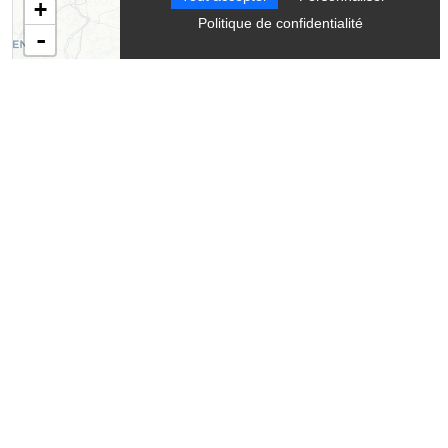
+
Politique de confidentialité
-
Leaflet
| ©
OpenStreetMap
contributors ©
CARTO
Contact