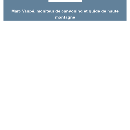
Marc Vanpé, moniteur de canyoning et guide de haute
montagne
155 chemin des Charreyres
38650
Saint-Andéol
Langues parlées
Anglais
Français
A découvrir aussi