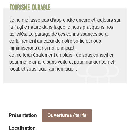
- VTT, VAE : travaillons ensemble la technique de pilotage
Tourisme durable
sur les plus beaux itinéraires du balcon est du Vercors,
organisons un raid itinérant sur plusieurs jours.
Je ne me lasse pas d'apprendre encore et toujours sur
- Canyoning : sensation et rafraîchissement garantie dans le
la fragile nature dans laquelle nous pratiquons nos
canyon des moules marinières à deux pas de chez moi ou
activités. Le partage de ces connaissances sera
dans un autre canyon du Vercors.
certainement au cœur de notre sortie et nous
- Alpinisme : grimpez au sommet du mythique Mont Aiguille
minimiserons ainsi notre impact.
sur les traces d'Antoine de Ville en 1492, traversez les
Je me ferai également un plaisir de vous conseiller
fameuses arêtes du Gerbier entre ciel et rocher ou pénétrez
pour me rejoindre sans voiture, pour manger bon et
dans les entrailles des hauts plateaux du Vercors par la
local, et vous loger authentique...
grande faille du rocher du Parquet.
- Randonnée : en bivouac ou à la journée découvrons la
flore et la faune exceptionnelles des hauts plateaux du
Vercors.
- Escalade : initiez vous ou perfectionnez votre gestuelle sur
l'un des nombreux sites d'escalade sportive, tester
Présentation
Ouvertures / tarifs
l'originalité de l'escalade sur des arbres spécialement
préparés ou lancez vous dans les grandes voies mythique
Localisation
du Vercors ou du Dévoluy.