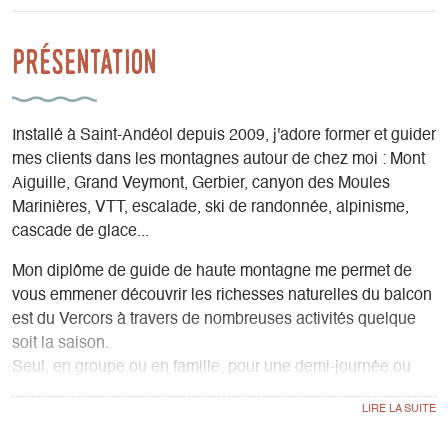
Présentation
Installé à Saint-Andéol depuis 2009, j'adore former et guider
mes clients dans les montagnes autour de chez moi : Mont
Aiguille, Grand Veymont, Gerbier, canyon des Moules
Marinières, VTT, escalade, ski de randonnée, alpinisme,
cascade de glace...
Mon diplôme de guide de haute montagne me permet de
vous emmener découvrir les richesses naturelles du balcon
est du Vercors à travers de nombreuses activités quelque
soit la saison.
Seul, en groupe ou en famille, pour une demi-journée ou
pour une semaine complète, je peux composer avec vous
un programme d'activités variées et adaptées à vos
capacités physiques.