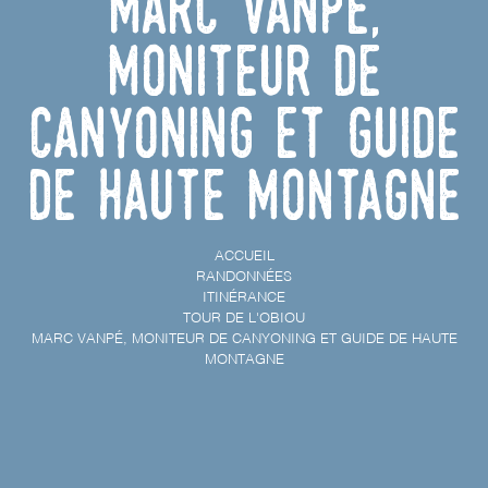
Marc Vanpé,
moniteur de
canyoning et guide
de haute montagne
ACCUEIL
RANDONNÉES
ITINÉRANCE
TOUR DE L'OBIOU
MARC VANPÉ, MONITEUR DE CANYONING ET GUIDE DE HAUTE
MONTAGNE