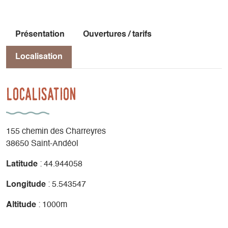
Je suis agréé par l'éducation nationale pour la randonnée à
pied et en raquette, le VTT et l'escalade...
Je suis aussi à votre écoute pour réaliser avec vous les
Présentation
Ouvertures / tarifs
projets dont vous rêvez.
Localisation
Localisation
155 chemin des Charreyres
38650 Saint-Andéol
Latitude
: 44.944058
Longitude
: 5.543547
Altitude
: 1000m