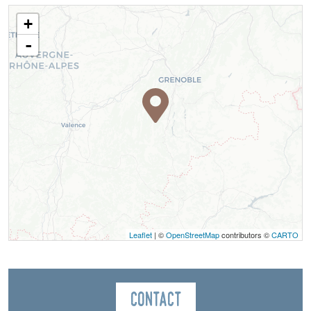
+
-
Leaflet
| ©
OpenStreetMap
contributors ©
CARTO
Contact