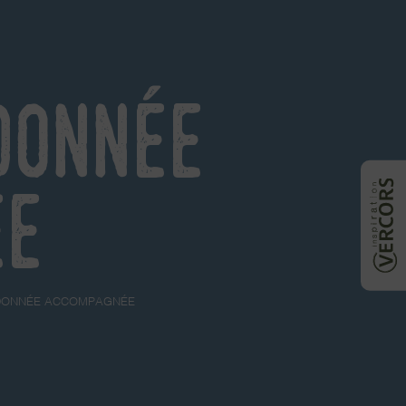
donnée
ée
NDONNÉE ACCOMPAGNÉE