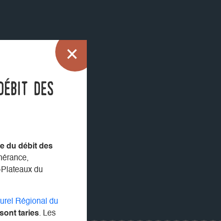
débit des
e du débit des
inérance,
-Plateaux du
turel Régional du
ont taries
. Les