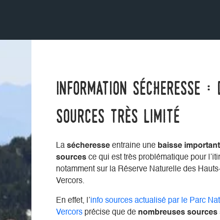
Information sécheresse : 
sources très limité
La
sécheresse
entraine une
baisse important
sources
ce qui est très problématique pour l’it
notamment sur la Réserve Naturelle des Hauts
Vercors.
En effet, l’
info sources actualisé par le Parc Na
Vercors
précise que de
nombreuses sources s