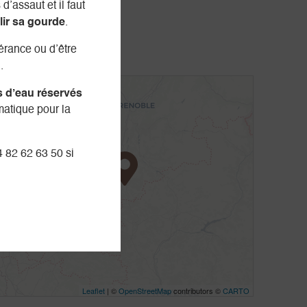
d’assaut et il faut
lir sa gourde
.
nérance ou d’être
.
+
s d’eau réservés
matique pour la
-
4 82 62 63 50 si
Leaflet
| ©
OpenStreetMap
contributors ©
CARTO