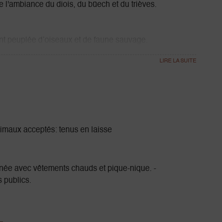
e l'ambiance du diois, du büech et du trièves.
ent peuplée d’oiseaux et de faune sauvage.
imaux acceptés: tenus en laisse
nnée avec vêtements chauds et pique-nique. -
 publics.