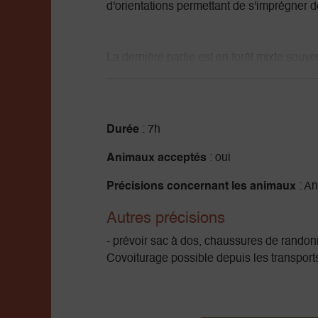
d'orientations permettant de s'imprégner d
La dernière partie est en forêt mixte souv
Dénivelé 777m
Difficulté Peu difficile
Durée
: 7h
Animaux acceptés
: oui
Précisions concernant les animaux
: An
Autres précisions
- prévoir sac à dos, chaussures de rando
Covoiturage possible depuis les transports