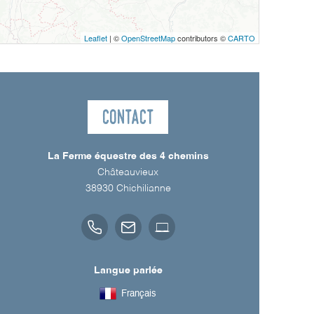
Leaflet
| ©
OpenStreetMap
contributors ©
CARTO
Contact
La Ferme équestre des 4 chemins
Châteauvieux
38930
Chichilianne
Langue parlée
Français