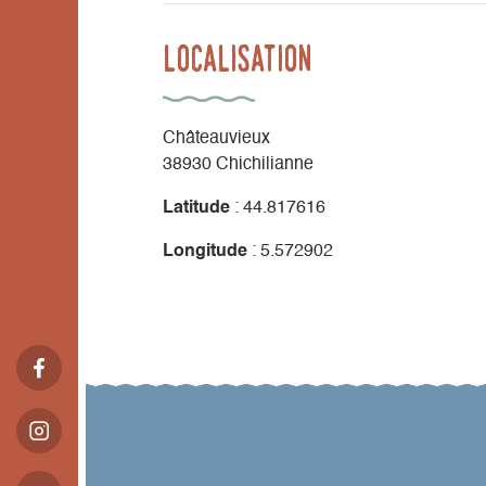
Localisation
Châteauvieux
38930 Chichilianne
Latitude
: 44.817616
Longitude
: 5.572902