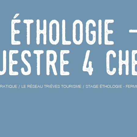
 éthologie 
uestre 4 ch
RATIQUE
LE RÉSEAU TRIÈVES TOURISME
STAGE ÉTHOLOGIE - FERM