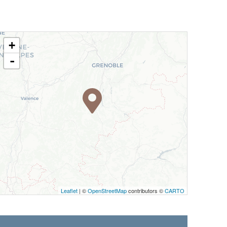
+
-
Leaflet
| ©
OpenStreetMap
contributors ©
CARTO