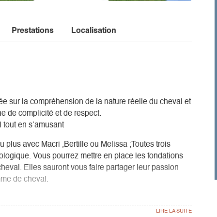
Prestations
Localisation
e sur la compréhension de la nature réelle du cheval et
ne de complicité et de respect.
l tout en s’amusant
u plus avec Macri ,Bertille ou Melissa ;Toutes trois
ologique. Vous pourrez mettre en place les fondations
eval. Elles sauront vous faire partager leur passion
mme de cheval.
e pratiquer l’équitation. Développer une relation
availler dans le respect mutuel. C’est le bon point de