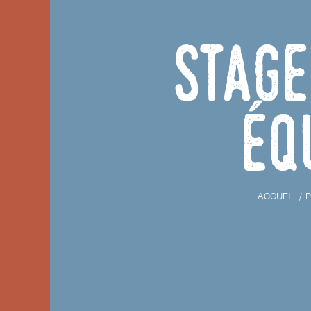
Stage
éq
ACCUEIL
P