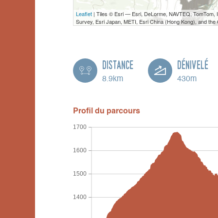
Leaflet
| Tiles © Esri — Esri, DeLorme, NAVTEQ, TomTom,
Survey, Esri Japan, METI, Esri China (Hong Kong), and th
Distance
Dénivelé
8.9km
430m
Profil du parcours
1700
1600
1500
1400