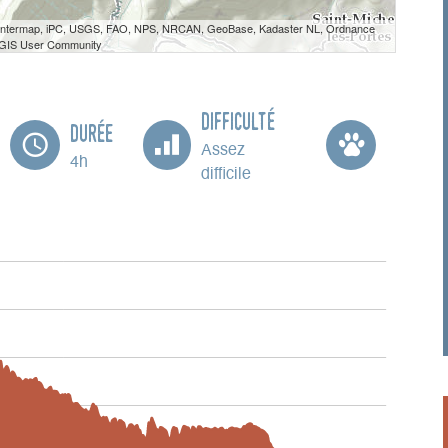
 Intermap, iPC, USGS, FAO, NPS, NRCAN, GeoBase, Kadaster NL, Ordnance
e GIS User Community
Difficulté
Durée
Assez
4h
difficile